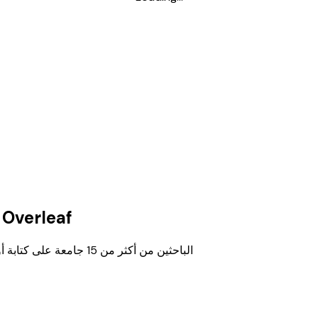
أفضل محرر LaTeX بالذكاء الاصطناعي، بديل verleaf
يساعد Octree الباحثين من أكثر من 15 جامعة على كتابة أوراق البحث بشكل أسرع باستخدام الذكاء الاصطناعي