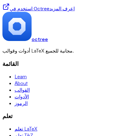
اعرف المزيد
استخدم في Octree
octree
أدوات وقوالب LaTeX مجانية للجميع.
القائمة
Learn
About
القوالب
الأدوات
الرموز
تعلم
تعلم LaTeX
تعلم TikZ