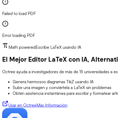
Failed to load PDF
Error loading PDF
Math powered
Escribe LaTeX usando IA
El Mejor Editor LaTeX con IA, Alternat
Octree ayuda a investigadores de más de 15 universidades a esc
Genera hermosos diagramas TikZ usando IA
Sube una imagen y conviértela a LaTeX sin problemas
Obtén asistencia instantánea para escribir y formatear art
Usar en Octree
Más Información