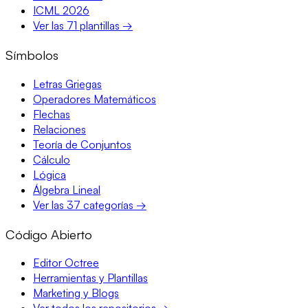
ICML 2026
Ver las 71 plantillas →
Símbolos
Letras Griegas
Operadores Matemáticos
Flechas
Relaciones
Teoría de Conjuntos
Cálculo
Lógica
Álgebra Lineal
Ver las 37 categorías →
Código Abierto
Editor Octree
Herramientas y Plantillas
Marketing y Blogs