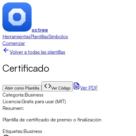
octree
Herramientas
Plantillas
Símbolos
Comenzar
Volver a todas las plantillas
Certificado
Ver PDF
Abrir como Plantilla
Ver Código
Categoría
:
Business
Licencia
:
Gratis para usar (MIT)
Resumen
:
Plantilla de certificado de premio o finalización
Etiquetas
:
Business