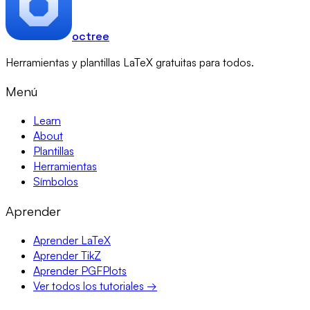
octree
Herramientas y plantillas LaTeX gratuitas para todos.
Menú
Learn
About
Plantillas
Herramientas
Símbolos
Aprender
Aprender LaTeX
Aprender TikZ
Aprender PGFPlots
Ver todos los tutoriales →