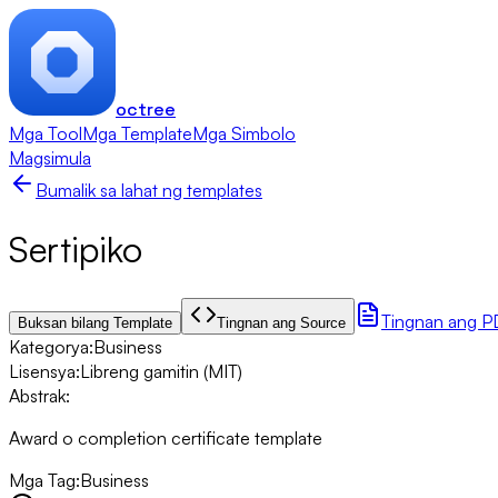
octree
Mga Tool
Mga Template
Mga Simbolo
Magsimula
Bumalik sa lahat ng templates
Sertipiko
Tingnan ang P
Buksan bilang Template
Tingnan ang Source
Kategorya
:
Business
Lisensya
:
Libreng gamitin (MIT)
Abstrak
:
Award o completion certificate template
Mga Tag
:
Business