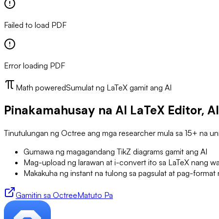
Failed to load PDF
Error loading PDF
Math powered
Sumulat ng LaTeX gamit ang AI
Pinakamahusay na AI LaTeX Editor, Al
Tinutulungan ng Octree ang mga researcher mula sa 15+ na uni
Gumawa ng magagandang TikZ diagrams gamit ang AI
Mag-upload ng larawan at i-convert ito sa LaTeX nang w
Makakuha ng instant na tulong sa pagsulat at pag-format
Gamitin sa Octree
Matuto Pa