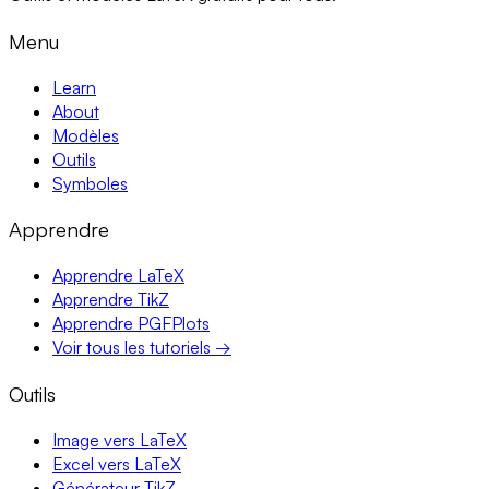
Menu
Learn
About
Modèles
Outils
Symboles
Apprendre
Apprendre LaTeX
Apprendre TikZ
Apprendre PGFPlots
Voir tous les tutoriels →
Outils
Image vers LaTeX
Excel vers LaTeX
Générateur TikZ