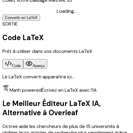
Collez votre balisage MathML ici
Loading...
Convertir en LaTeX
SORTIE
Code LaTeX
Prêt à utiliser dans vos documents LaTeX
Code
Aperçu
Le LaTeX converti apparaîtra ici...
Math powered
Écrivez en LaTeX avec l'IA
Le Meilleur Éditeur LaTeX IA,
Alternative à Overleaf
Octree aide les chercheurs de plus de 15 universités à
rédiger leurs articles de recherche plus rapidement grâce