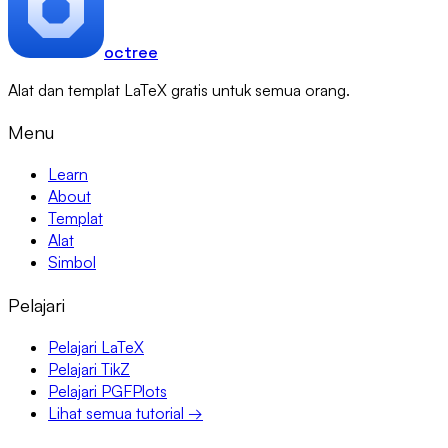
octree
Alat dan templat LaTeX gratis untuk semua orang.
Menu
Learn
About
Templat
Alat
Simbol
Pelajari
Pelajari LaTeX
Pelajari TikZ
Pelajari PGFPlots
Lihat semua tutorial →