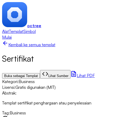
octree
Alat
Templat
Simbol
Mulai
Kembali ke semua templat
Sertifikat
Lihat PDF
Buka sebagai Templat
Lihat Sumber
Kategori
:
Business
Lisensi
:
Gratis digunakan (MIT)
Abstrak
:
Templat sertifikat penghargaan atau penyelesaian
Tag
:
Business