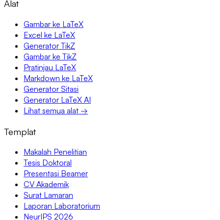
Alat
Gambar ke LaTeX
Excel ke LaTeX
Generator TikZ
Gambar ke TikZ
Pratinjau LaTeX
Markdown ke LaTeX
Generator Sitasi
Generator LaTeX AI
Lihat semua alat →
Templat
Makalah Penelitian
Tesis Doktoral
Presentasi Beamer
CV Akademik
Surat Lamaran
Laporan Laboratorium
NeurIPS 2026