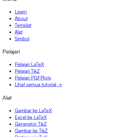
Learn
About
Templat
Alat
Simbol
Pelajari
Pelajari LaTeX
Pelajari TikZ
Pelajari PGFPlots
Lihat semua tutorial →
Alat
Gambar ke LaTeX
Excel ke LaTeX
Generator TikZ
Gambar ke TikZ