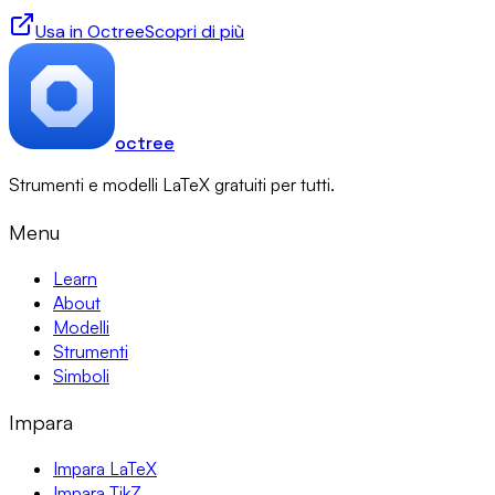
Usa in Octree
Scopri di più
octree
Strumenti e modelli LaTeX gratuiti per tutti.
Menu
Learn
About
Modelli
Strumenti
Simboli
Impara
Impara LaTeX
Impara TikZ