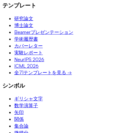
テンプレート
研究論文
博士論文
Beamerプレゼンテーション
学術履歴書
カバーレター
実験レポート
NeurIPS 2026
ICML 2026
全71テンプレートを見る →
シンボル
ギリシャ文字
数学演算子
矢印
関係
集合論
微積分