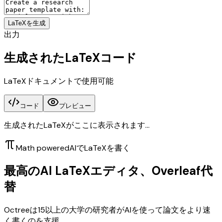
LaTeXを生成
出力
生成されたLaTeXコード
LaTeXドキュメントで使用可能
コード
プレビュー
生成されたLaTeXがここに表示されます...
Math powered
AIでLaTeXを書く
最高のAI LaTeXエディタ、Overleaf代
替
Octreeは15以上の大学の研究者がAIを使って論文をより速
く書くのを支援