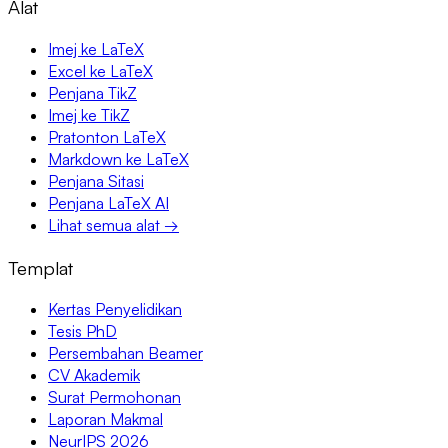
Alat
Imej ke LaTeX
Excel ke LaTeX
Penjana TikZ
Imej ke TikZ
Pratonton LaTeX
Markdown ke LaTeX
Penjana Sitasi
Penjana LaTeX AI
Lihat semua alat →
Templat
Kertas Penyelidikan
Tesis PhD
Persembahan Beamer
CV Akademik
Surat Permohonan
Laporan Makmal
NeurIPS 2026