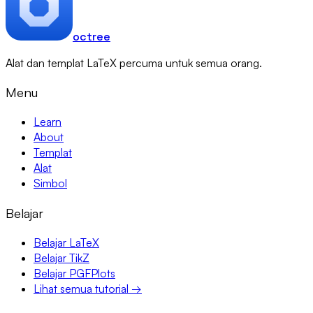
octree
Alat dan templat LaTeX percuma untuk semua orang.
Menu
Learn
About
Templat
Alat
Simbol
Belajar
Belajar LaTeX
Belajar TikZ
Belajar PGFPlots
Lihat semua tutorial →