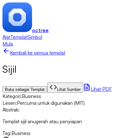
octree
Alat
Templat
Simbol
Mula
Kembali ke semua templat
Sijil
Lihat PDF
Buka sebagai Templat
Lihat Sumber
Kategori
:
Business
Lesen
:
Percuma untuk digunakan (MIT)
Abstrak
:
Templat sijil anugerah atau penyiapan
Tag
:
Business