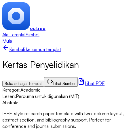
octree
Alat
Templat
Simbol
Mula
Kembali ke semua templat
Kertas Penyelidikan
Lihat PDF
Buka sebagai Templat
Lihat Sumber
Kategori
:
Academic
Lesen
:
Percuma untuk digunakan (MIT)
Abstrak
:
IEEE-style research paper template with two-column layout,
abstract section, and bibliography support. Perfect for
conference and journal submissions.