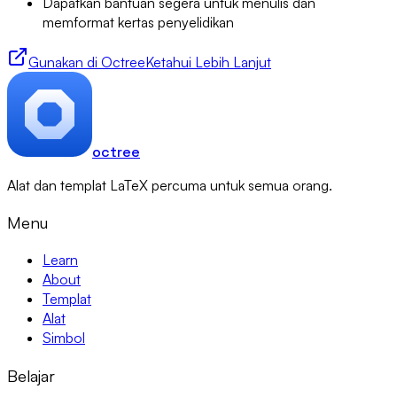
Dapatkan bantuan segera untuk menulis dan
memformat kertas penyelidikan
Gunakan di Octree
Ketahui Lebih Lanjut
octree
Alat dan templat LaTeX percuma untuk semua orang.
Menu
Learn
About
Templat
Alat
Simbol
Belajar