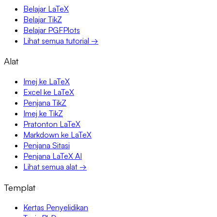
Belajar LaTeX
Belajar TikZ
Belajar PGFPlots
Lihat semua tutorial →
Alat
Imej ke LaTeX
Excel ke LaTeX
Penjana TikZ
Imej ke TikZ
Pratonton LaTeX
Markdown ke LaTeX
Penjana Sitasi
Penjana LaTeX AI
Lihat semua alat →
Templat
Kertas Penyelidikan