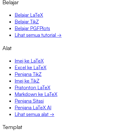
Belajar
Belajar LaTeX
Belajar TikZ
Belajar PGFPlots
Lihat semua tutorial →
Alat
Imej ke LaTeX
Excel ke LaTeX
Penjana TikZ
Imej ke TikZ
Pratonton LaTeX
Markdown ke LaTeX
Penjana Sitasi
Penjana LaTeX AI
Lihat semua alat →
Templat