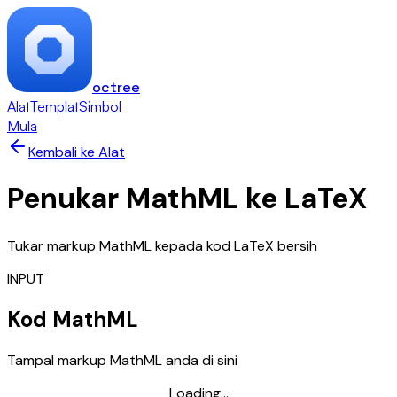
octree
Alat
Templat
Simbol
Mula
Kembali ke Alat
Penukar MathML ke LaTeX
Tukar markup MathML kepada kod LaTeX bersih
INPUT
Kod MathML
Tampal markup MathML anda di sini
Loading...