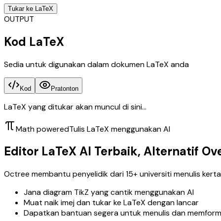
Tukar ke LaTeX
OUTPUT
Kod LaTeX
Sedia untuk digunakan dalam dokumen LaTeX anda
Kod
Pratonton
LaTeX yang ditukar akan muncul di sini...
Math powered
Tulis LaTeX menggunakan AI
Editor LaTeX AI Terbaik, Alternatif Ov
Octree membantu penyelidik dari 15+ universiti menulis ker
Jana diagram TikZ yang cantik menggunakan AI
Muat naik imej dan tukar ke LaTeX dengan lancar
Dapatkan bantuan segera untuk menulis dan memforma