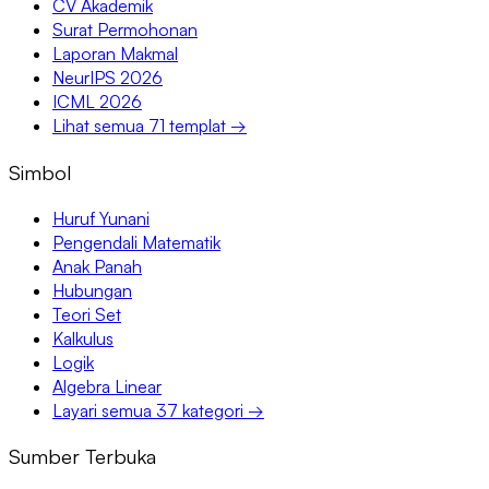
CV Akademik
Surat Permohonan
Laporan Makmal
NeurIPS 2026
ICML 2026
Lihat semua 71 templat →
Simbol
Huruf Yunani
Pengendali Matematik
Anak Panah
Hubungan
Teori Set
Kalkulus
Logik
Algebra Linear
Layari semua 37 kategori →
Sumber Terbuka