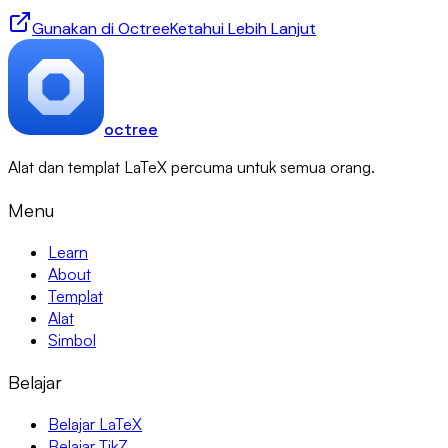
Gunakan di Octree
Ketahui Lebih Lanjut
octree
Alat dan templat LaTeX percuma untuk semua orang.
Menu
Learn
About
Templat
Alat
Simbol
Belajar
Belajar LaTeX
Belajar TikZ