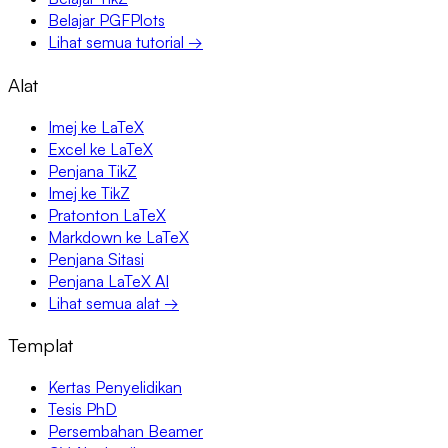
Belajar PGFPlots
Lihat semua tutorial →
Alat
Imej ke LaTeX
Excel ke LaTeX
Penjana TikZ
Imej ke TikZ
Pratonton LaTeX
Markdown ke LaTeX
Penjana Sitasi
Penjana LaTeX AI
Lihat semua alat →
Templat
Kertas Penyelidikan
Tesis PhD
Persembahan Beamer