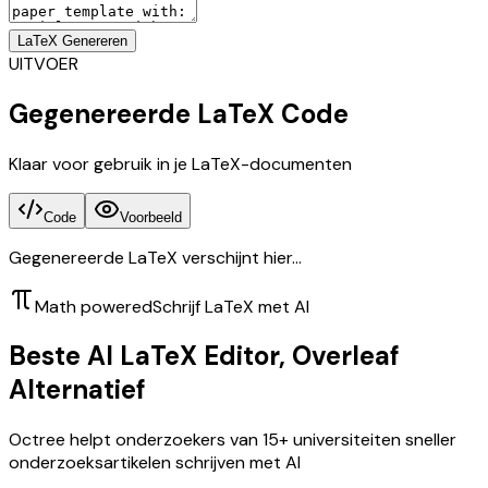
LaTeX Genereren
UITVOER
Gegenereerde LaTeX Code
Klaar voor gebruik in je LaTeX-documenten
Code
Voorbeeld
Gegenereerde LaTeX verschijnt hier...
Math powered
Schrijf LaTeX met AI
Beste AI LaTeX Editor, Overleaf
Alternatief
Octree helpt onderzoekers van 15+ universiteiten sneller
onderzoeksartikelen schrijven met AI