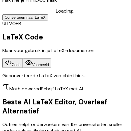
Plak hier je HTML-opmaak
Loading...
Converteren naar LaTeX
UITVOER
LaTeX Code
Klaar voor gebruik in je LaTeX-documenten
Code
Voorbeeld
Geconverteerde LaTeX verschijnt hier...
Math powered
Schrijf LaTeX met AI
Beste AI LaTeX Editor, Overleaf
Alternatief
Octree helpt onderzoekers van 15+ universiteiten sneller
onderzoeksartikelen schrijven met AI