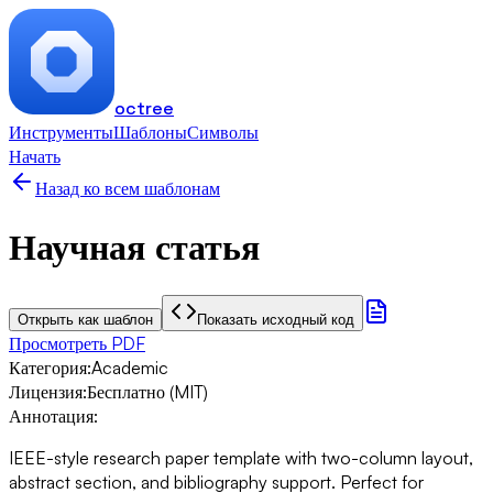
octree
Инструменты
Шаблоны
Символы
Начать
Назад ко всем шаблонам
Научная статья
Открыть как шаблон
Показать исходный код
Просмотреть PDF
Категория
:
Academic
Лицензия
:
Бесплатно (MIT)
Аннотация
:
IEEE-style research paper template with two-column layout,
abstract section, and bibliography support. Perfect for