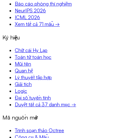
Báo cáo phòng thí nghiệm
NeurIPS 2026
ICML 2026
Xem tất cả 71 mẫu →
Ký hiệu
Chữ cái Hy Lạp
Toán tử toán học
Mũi tên
Quan hệ
Lý thuyết tập hợp
Giải tích
Logic
Đại số tuyến tính
Duyệt tất cả 37 danh mục →
Mã nguồn mở
Trình soạn thảo Octree
Công cụ & Mẫu