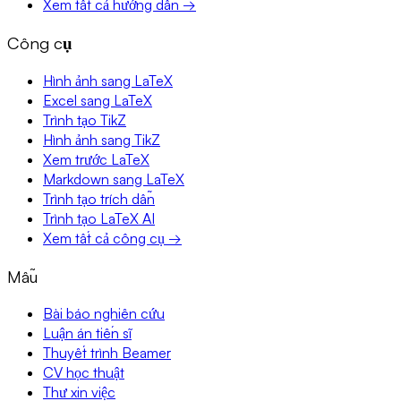
Xem tất cả hướng dẫn →
Công cụ
Hình ảnh sang LaTeX
Excel sang LaTeX
Trình tạo TikZ
Hình ảnh sang TikZ
Xem trước LaTeX
Markdown sang LaTeX
Trình tạo trích dẫn
Trình tạo LaTeX AI
Xem tất cả công cụ →
Mẫu
Bài báo nghiên cứu
Luận án tiến sĩ
Thuyết trình Beamer
CV học thuật
Thư xin việc