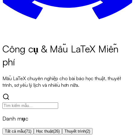
Công cụ & Mẫu LaTeX Miễn
phí
Mẫu LaTeX chuyên nghiệp cho bài báo học thuật, thuyết
trình, sơ yếu lý lịch và nhiều hơn nữa.
Danh mục
Tất cả mẫu
(
71
)
Học thuật
(
26
)
Thuyết trình
(
2
)