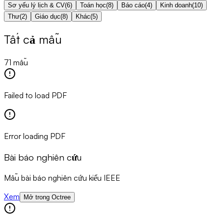
Sơ yếu lý lịch & CV
(
6
)
Toán học
(
8
)
Báo cáo
(
4
)
Kinh doanh
(
10
)
Thư
(
2
)
Giáo dục
(
8
)
Khác
(
5
)
Tất cả mẫu
71 mẫu
Failed to load PDF
Error loading PDF
Bài báo nghiên cứu
Mẫu bài báo nghiên cứu kiểu IEEE
Xem
Mở trong Octree