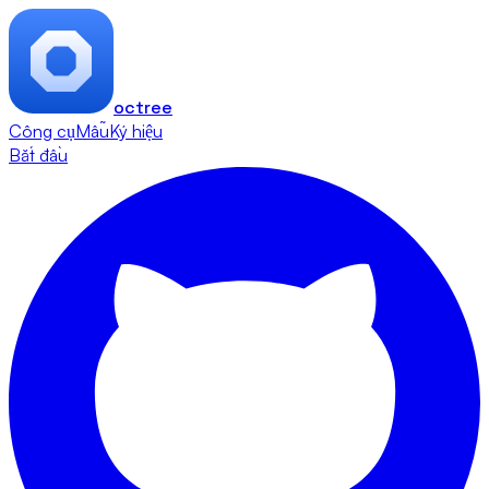
octree
Công cụ
Mẫu
Ký hiệu
Bắt đầu