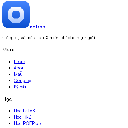
octree
Công cụ và mẫu LaTeX miễn phí cho mọi người.
Menu
Learn
About
Mẫu
Công cụ
Ký hiệu
Học
Học LaTeX
Học TikZ
Học PGFPlots