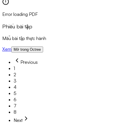
Error loading PDF
Phiếu bài tập
Mẫu bài tập thực hành
Xem
Mở trong Octree
Previous
1
2
3
4
5
6
7
8
Next