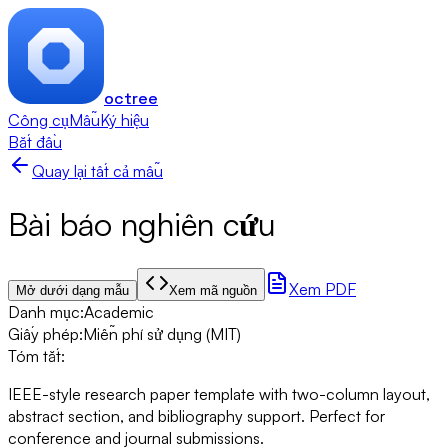
octree
Công cụ
Mẫu
Ký hiệu
Bắt đầu
Quay lại tất cả mẫu
Bài báo nghiên cứu
Xem PDF
Mở dưới dạng mẫu
Xem mã nguồn
Danh mục
:
Academic
Giấy phép
:
Miễn phí sử dụng (MIT)
Tóm tắt
:
IEEE-style research paper template with two-column layout,
abstract section, and bibliography support. Perfect for
conference and journal submissions.