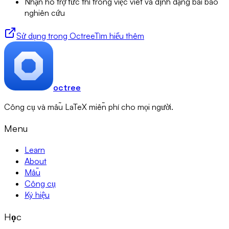
Nhận hỗ trợ tức thì trong việc viết và định dạng bài báo
nghiên cứu
Sử dụng trong Octree
Tìm hiểu thêm
octree
Công cụ và mẫu LaTeX miễn phí cho mọi người.
Menu
Learn
About
Mẫu
Công cụ
Ký hiệu
Học