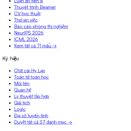
Luận án tiến sĩ
Thuyết trình Beamer
CV học thuật
Thư xin việc
Báo cáo phòng thí nghiệm
NeurIPS 2026
ICML 2026
Xem tất cả 71 mẫu →
Ký hiệu
Chữ cái Hy Lạp
Toán tử toán học
Mũi tên
Quan hệ
Lý thuyết tập hợp
Giải tích
Logic
Đại số tuyến tính
Duyệt tất cả 37 danh mục →