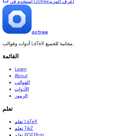
اعرف المزيد
استخدم في Octree
octree
أدوات وقوالب LaTeX مجانية للجميع.
القائمة
Learn
About
القوالب
الأدوات
الرموز
تعلم
تعلم LaTeX
تعلم TikZ
تعلم PGFPlots