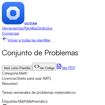
octree
Herramientas
Plantillas
Símbolos
Comenzar
Volver a todas las plantillas
Conjunto de Problemas
Ver PDF
Abrir como Plantilla
Ver Código
Categoría
:
Math
Licencia
:
Gratis para usar (MIT)
Resumen
:
Tareas semanales de problemas matemáticos
Etiquetas
:
Math
Mathematics