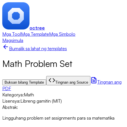
octree
Mga Tool
Mga Template
Mga Simbolo
Magsimula
Bumalik sa lahat ng templates
Math Problem Set
Tingnan ang
Buksan bilang Template
Tingnan ang Source
PDF
Kategorya
:
Math
Lisensya
:
Libreng gamitin (MIT)
Abstrak
:
Lingguhang problem set assignments para sa matematika