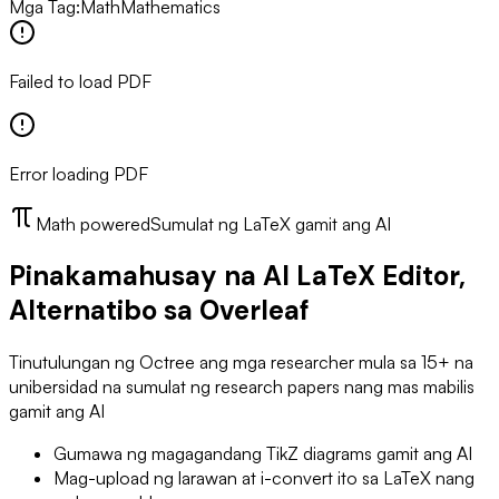
Mga Tag
:
Math
Mathematics
Failed to load PDF
Error loading PDF
Math powered
Sumulat ng LaTeX gamit ang AI
Pinakamahusay na AI LaTeX Editor,
Alternatibo sa Overleaf
Tinutulungan ng Octree ang mga researcher mula sa 15+ na
unibersidad na sumulat ng research papers nang mas mabilis
gamit ang AI
Gumawa ng magagandang TikZ diagrams gamit ang AI
Mag-upload ng larawan at i-convert ito sa LaTeX nang