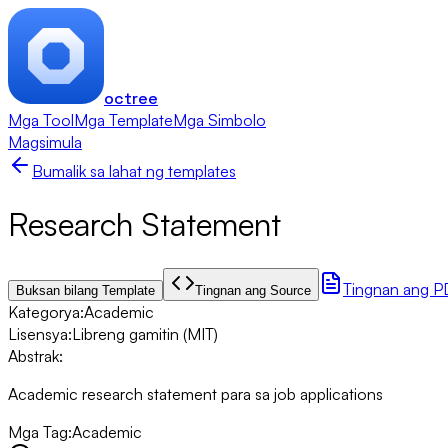
octree
Mga Tool
Mga Template
Mga Simbolo
Magsimula
Bumalik sa lahat ng templates
Research Statement
Tingnan ang P
Buksan bilang Template
Tingnan ang Source
Kategorya
:
Academic
Lisensya
:
Libreng gamitin (MIT)
Abstrak
:
Academic research statement para sa job applications
Mga Tag
:
Academic