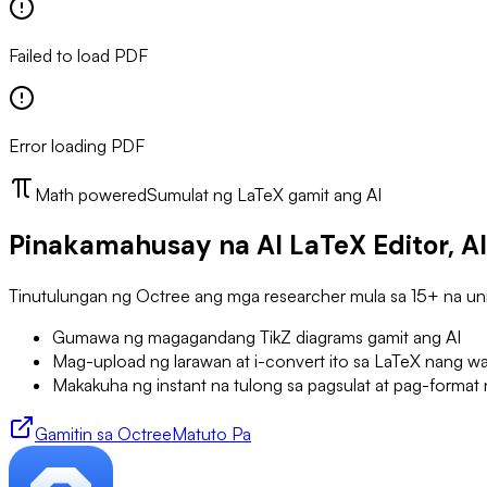
Failed to load PDF
Error loading PDF
Math powered
Sumulat ng LaTeX gamit ang AI
Pinakamahusay na AI LaTeX Editor, Al
Tinutulungan ng Octree ang mga researcher mula sa 15+ na uni
Gumawa ng magagandang TikZ diagrams gamit ang AI
Mag-upload ng larawan at i-convert ito sa LaTeX nang w
Makakuha ng instant na tulong sa pagsulat at pag-format
Gamitin sa Octree
Matuto Pa