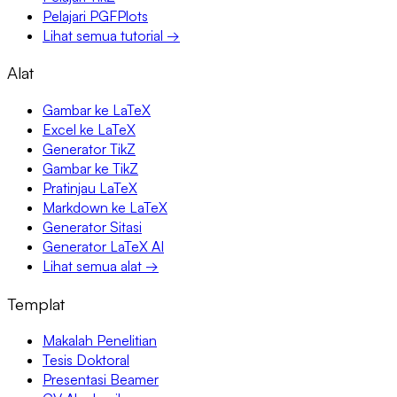
Pelajari PGFPlots
Lihat semua tutorial →
Alat
Gambar ke LaTeX
Excel ke LaTeX
Generator TikZ
Gambar ke TikZ
Pratinjau LaTeX
Markdown ke LaTeX
Generator Sitasi
Generator LaTeX AI
Lihat semua alat →
Templat
Makalah Penelitian
Tesis Doktoral
Presentasi Beamer