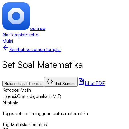
octree
Alat
Templat
Simbol
Mulai
Kembali ke semua templat
Set Soal Matematika
Lihat PDF
Buka sebagai Templat
Lihat Sumber
Kategori
:
Math
Lisensi
:
Gratis digunakan (MIT)
Abstrak
:
Tugas set soal mingguan untuk matematika
Tag
:
Math
Mathematics