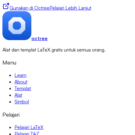
Gunakan di Octree
Pelajari Lebih Lanjut
octree
Alat dan templat LaTeX gratis untuk semua orang.
Menu
Learn
About
Templat
Alat
Simbol
Pelajari
Pelajari LaTeX
Pelajari TikZ