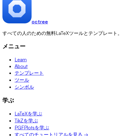
octree
すべての人のための無料LaTeXツールとテンプレート。
メニュー
Learn
About
テンプレート
ツール
シンボル
学ぶ
LaTeXを学ぶ
TikZを学ぶ
PGFPlotsを学ぶ
すべてのチュートリアルを見る →