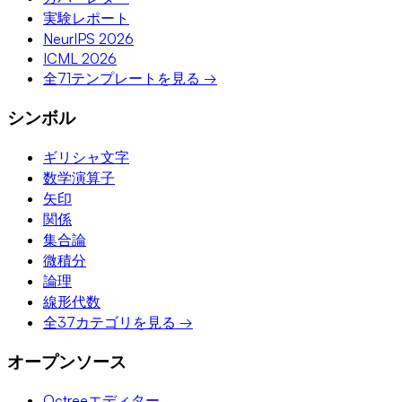
実験レポート
NeurIPS 2026
ICML 2026
全71テンプレートを見る →
シンボル
ギリシャ文字
数学演算子
矢印
関係
集合論
微積分
論理
線形代数
全37カテゴリを見る →
オープンソース
Octreeエディター