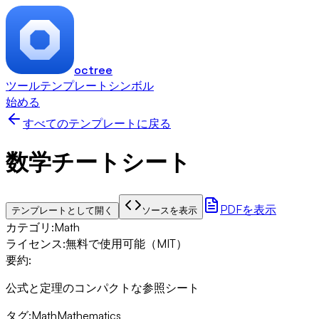
octree
ツール
テンプレート
シンボル
始める
すべてのテンプレートに戻る
数学チートシート
PDFを表示
テンプレートとして開く
ソースを表示
カテゴリ
:
Math
ライセンス
:
無料で使用可能（MIT）
要約
:
公式と定理のコンパクトな参照シート
タグ
:
Math
Mathematics