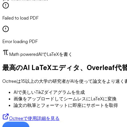
Failed to load PDF
Error loading PDF
Math powered
AIでLaTeXを書く
最高のAI LaTeXエディタ、Overleaf代
Octreeは15以上の大学の研究者がAIを使って論文をより速
AIで美しいTikZダイアグラムを生成
画像をアップロードしてシームレスにLaTeXに変換
論文の執筆とフォーマットに即座にサポートを取得
Octreeで使用
詳細を見る