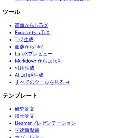
ツール
画像からLaTeX
ExcelからLaTeX
TikZ生成
画像からTikZ
LaTeXプレビュー
MarkdownからLaTeX
引用生成
AI LaTeX生成
すべてのツールを見る →
テンプレート
研究論文
博士論文
Beamerプレゼンテーション
学術履歴書
カバーレター