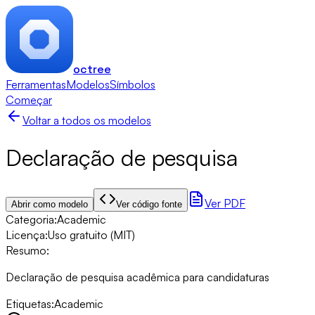
octree
Ferramentas
Modelos
Símbolos
Começar
Voltar a todos os modelos
Declaração de pesquisa
Ver PDF
Abrir como modelo
Ver código fonte
Categoria
:
Academic
Licença
:
Uso gratuito (MIT)
Resumo
:
Declaração de pesquisa acadêmica para candidaturas
Etiquetas
:
Academic