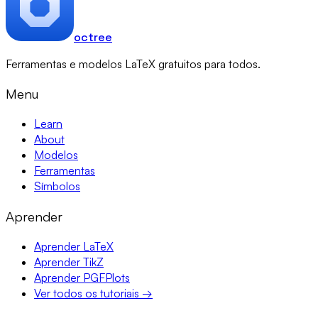
octree
Ferramentas e modelos LaTeX gratuitos para todos.
Menu
Learn
About
Modelos
Ferramentas
Símbolos
Aprender
Aprender LaTeX
Aprender TikZ
Aprender PGFPlots
Ver todos os tutoriais →