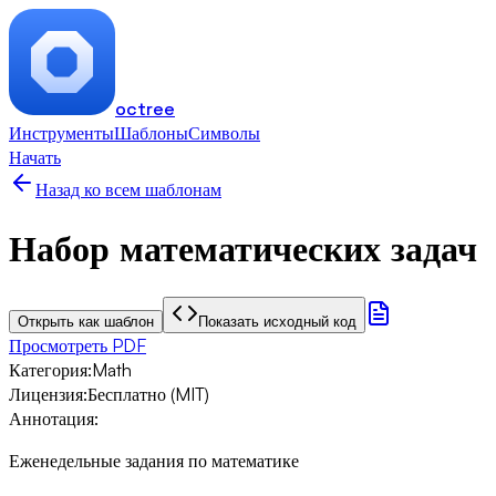
octree
Инструменты
Шаблоны
Символы
Начать
Назад ко всем шаблонам
Набор математических задач
Открыть как шаблон
Показать исходный код
Просмотреть PDF
Категория
:
Math
Лицензия
:
Бесплатно (MIT)
Аннотация
:
Еженедельные задания по математике