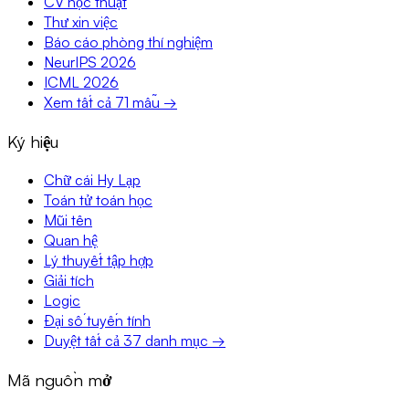
CV học thuật
Thư xin việc
Báo cáo phòng thí nghiệm
NeurIPS 2026
ICML 2026
Xem tất cả 71 mẫu →
Ký hiệu
Chữ cái Hy Lạp
Toán tử toán học
Mũi tên
Quan hệ
Lý thuyết tập hợp
Giải tích
Logic
Đại số tuyến tính
Duyệt tất cả 37 danh mục →
Mã nguồn mở