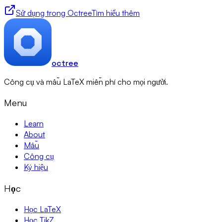
Sử dụng trong Octree
Tìm hiểu thêm
octree
Công cụ và mẫu LaTeX miễn phí cho mọi người.
Menu
Learn
About
Mẫu
Công cụ
Ký hiệu
Học
Học LaTeX
Học TikZ