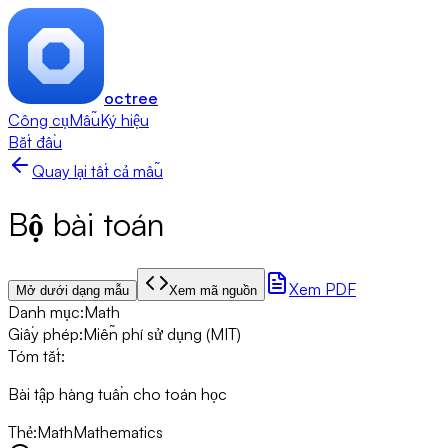
octree
Công cụ
Mẫu
Ký hiệu
Bắt đầu
Quay lại tất cả mẫu
Bộ bài toán
Xem PDF
Mở dưới dạng mẫu
Xem mã nguồn
Danh mục
:
Math
Giấy phép
:
Miễn phí sử dụng (MIT)
Tóm tắt
:
Bài tập hàng tuần cho toán học
Thẻ
:
Math
Mathematics